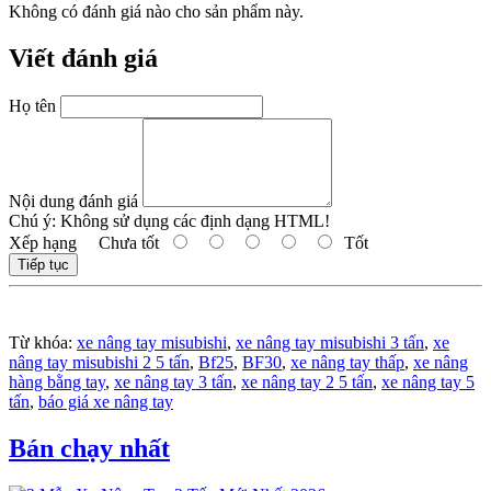
Không có đánh giá nào cho sản phẩm này.
Viết đánh giá
Họ tên
Nội dung đánh giá
Chú ý:
Không sử dụng các định dạng HTML!
Xếp hạng
Chưa tốt
Tốt
Tiếp tục
Từ khóa:
xe nâng tay misubishi
,
xe nâng tay misubishi 3 tấn
,
xe
nâng tay misubishi 2 5 tấn
,
Bf25
,
BF30
,
xe nâng tay thấp
,
xe nâng
hàng bằng tay
,
xe nâng tay 3 tấn
,
xe nâng tay 2 5 tấn
,
xe nâng tay 5
tấn
,
báo giá xe nâng tay
Bán chạy nhất