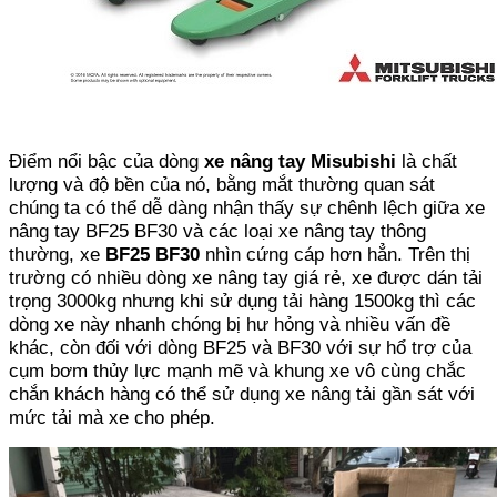
Điểm nổi bậc của dòng
xe nâng tay Misubishi
là chất
lượng và độ bền của nó, bằng mắt thường quan sát
chúng ta có thể dễ dàng nhận thấy sự chênh lệch giữa xe
nâng tay BF25 BF30 và các loại xe nâng tay thông
thường, xe
BF25
BF30
nhìn cứng cáp hơn hẳn. Trên thị
trường có nhiều dòng xe nâng tay giá rẻ, xe được dán tải
trọng 3000kg nhưng khi sử dụng tải hàng 1500kg thì các
dòng xe này nhanh chóng bị hư hỏng và nhiều vấn đề
khác, còn đối với dòng BF25 và BF30 với sự hổ trợ của
cụm bơm thủy lực mạnh mẽ và khung xe vô cùng chắc
chắn khách hàng có thể sử dụng xe nâng tải gần sát với
mức tải mà xe cho phép.