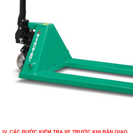
IV. CÁC BƯỚC KIỂM TRA XE TRƯỚC KHI BÀN GIAO