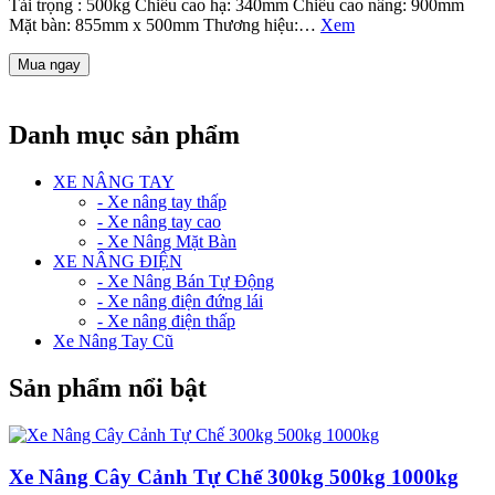
Tải trọng : 500kg Chiều cao hạ: 340mm Chiều cao nâng: 900mm
Mặt bàn: 855mm x 500mm Thương hiệu:…
Xem
Mua ngay
Danh mục sản phẩm
XE NÂNG TAY
- Xe nâng tay thấp
- Xe nâng tay cao
- Xe Nâng Mặt Bàn
XE NÂNG ĐIỆN
- Xe Nâng Bán Tự Động
- Xe nâng điện đứng lái
- Xe nâng điện thấp
Xe Nâng Tay Cũ
Sản phẩm nổi bật
Xe Nâng Cây Cảnh Tự Chế 300kg 500kg 1000kg