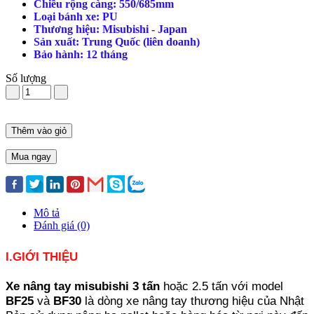
Chiều rộng càng: 550/685mm
Loại bánh xe: PU
Thương hiệu: Misubishi - Japan
Sản xuất: Trung Quốc (liên doanh)
Bảo hành: 12 tháng
Số lượng
Thêm vào giỏ
Mua ngay
Mô tả
Đánh giá (0)
I.GIỚI THIỆU
Xe nâng tay misubishi 3 tấn
hoặc 2.5 tấn với model
BF25
và
BF30
là dòng xe nâng tay thương hiệu của Nhật