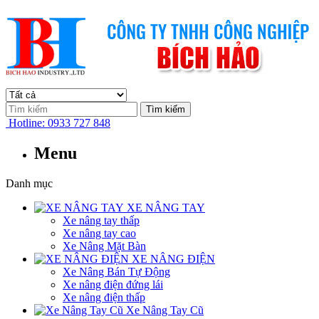
Tìm kiếm
Hotline:
0933 727 848
Menu
Danh mục
XE NÂNG TAY
Xe nâng tay thấp
Xe nâng tay cao
Xe Nâng Mặt Bàn
XE NÂNG ĐIỆN
Xe Nâng Bán Tự Động
Xe nâng điện đứng lái
Xe nâng điện thấp
Xe Nâng Tay Cũ